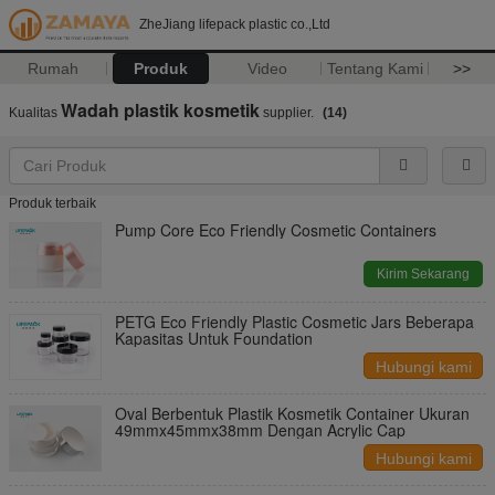
ZheJiang lifepack plastic co.,Ltd
Rumah
Produk
Video
Tentang Kami
>>
Wadah plastik kosmetik
Kualitas
supplier.
(14)
Produk terbaik
Pump Core Eco Friendly Cosmetic Containers
Kirim Sekarang
PETG Eco Friendly Plastic Cosmetic Jars Beberapa
Kapasitas Untuk Foundation
Hubungi kami
Oval Berbentuk Plastik Kosmetik Container Ukuran
49mmx45mmx38mm Dengan Acrylic Cap
Hubungi kami