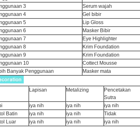
nggunaan 3
Serum wajah
nggunaan 4
Gel bibir
nggunaan 5
Lip Gloss
nggunaan 6
Masker Bibir
nggunaan 7
Eye Highlighter
nggunaan 8
Krim Foundation
nggunaan 9
Krim Foundation
nggunaan 10
Cottect Mousse
bih Banyak Penggunaan
Masker mata
Lapisan
Metalizing
Pencetakan
Sutra
pi
iya nih
iya nih
iya nih
ol Batin
iya nih
iya nih
Tidak
ol Luar
iya nih
iya nih
iya nih