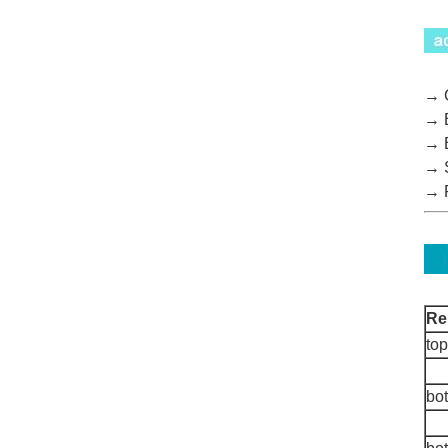
→ G
→ B
→ B
→ S
→ P
Re
top
bo