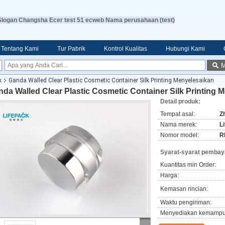
Slogan Changsha Ecer test 51 ecweb Nama perusahaan (test)
Tentang Kami
Tur Pabrik
Kontrol Kualitas
Hubungi Kami
M
k
Ganda Walled Clear Plastic Cosmetic Container Silk Printing Menyelesaikan
da Walled Clear Plastic Cosmetic Container Silk Printing 
Detail produk:
Tempat asal:
Z
Nama merek:
L
Nomor model:
R
Syarat-syarat pembay
Kuantitas min Order:
Harga:
Kemasan rincian:
Waktu pengiriman:
Menyediakan kemampu