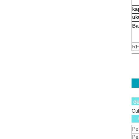
ka
uk
Ba
RF
Gul
Pe
Pe