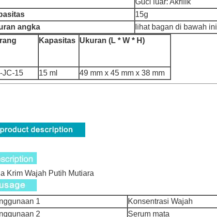
Guci luar: Akrilik
pasitas
15g
uran angka
lihat bagan di bawah ini
rang
Kapasitas
Ukuran (L * W * H)
-JC-15
15 ml
49 mm x 45 mm x 38 mm
a Krim Wajah Putih Mutiara
nggunaan 1
Konsentrasi Wajah
nggunaan 2
Serum mata