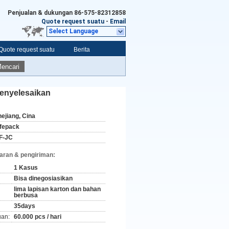
Penjualan & dukungan
86-575-82312858
Quote request suatu
-
Email
Select Language
Quote request suatu
Berita
encari
Menyelesaikan
hejiang, Cina
ifepack
F-JC
aran & pengiriman:
1 Kasus
Bisa dinegosiasikan
lima lapisan karton dan bahan
berbusa
35days
an:
60.000 pcs / hari