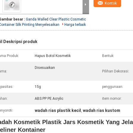
Kontak
Gambar besar :
Ganda Walled Clear Plastic Cosmetic
Container Silk Printing Menyelesaikan
Harga terbaik
il Deskripsi produk
ma Produk:
Hapus Botol Kosmetik
Bentuk:
Disesuaikan
rna:
Pilihan Dekorasi:
pasitas:
15g
penggunaan:
han:
ABS PP PE Acrylic
item nomor:
wadah rias plastik kecil
wadah rias kustom
nyoroti:
,
dah Kosmetik Plastik Jars Kosmetik Yang Jel
eliner Kontainer