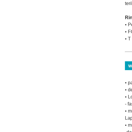
ter
Ri
• P
• F
• T
• p
• d
• L
- f
• m
Lap
• m