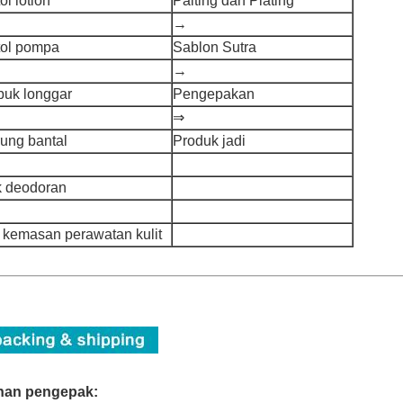
ol lotion
Paiting dan Plating
→
tol pompa
Sablon Sutra
→
buk longgar
Pengepakan
⇒
rung bantal
Produk jadi
ik deodoran
t kemasan perawatan kulit
han pengepak: