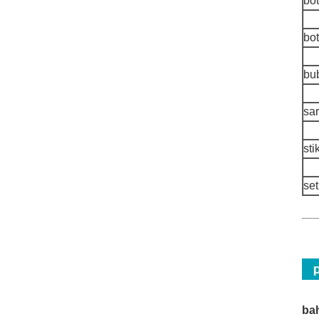
bot
bo
bu
sa
st
se
ba