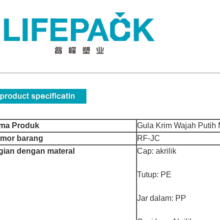
ma Produk
Gula Krim Wajah Putih 
mor barang
RF-JC
gian dengan materal
Cap: akrilik
Tutup: PE
Jar dalam: PP