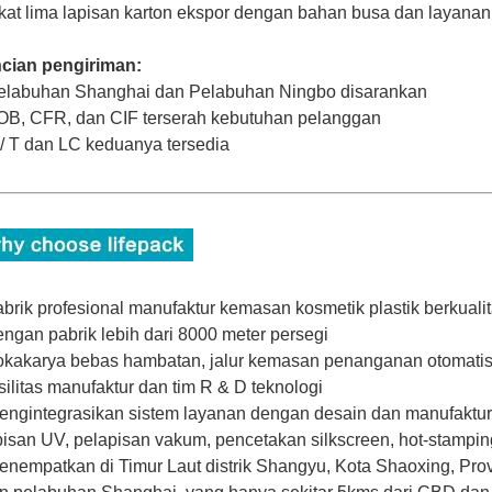
ikat lima lapisan karton ekspor dengan bahan busa dan layanan
ncian pengiriman:
elabuhan Shanghai dan Pelabuhan Ningbo disarankan
OB, CFR, dan CIF terserah kebutuhan pelanggan
 / T dan LC keduanya tersedia
abrik profesional manufaktur kemasan kosmetik plastik berkualit
engan pabrik lebih dari 8000 meter persegi
okakarya bebas hambatan, jalur kemasan penanganan otomatis,
asilitas manufaktur dan tim R & D teknologi
engintegrasikan sistem layanan dengan desain dan manufaktur c
isan UV, pelapisan vakum, pencetakan silkscreen, hot-stampin
enempatkan di Timur Laut distrik Shangyu, Kota Shaoxing, Pro