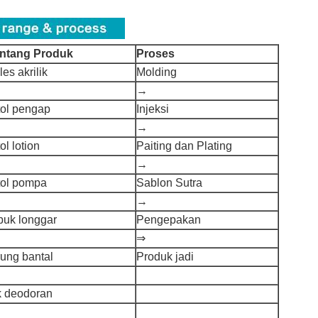
ntang Produk
Proses
les akrilik
Molding
→
tol pengap
Injeksi
→
ol lotion
Paiting dan Plating
→
tol pompa
Sablon Sutra
→
buk longgar
Pengepakan
⇒
rung bantal
Produk jadi
ik deodoran