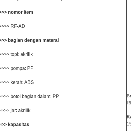
>>> nomor item
>>>> RF-AD
>>> bagian dengan materal
>>> topi: akrilik
>>>> pompa: PP
>>>> kerah: ABS
...
B
>>>> botol bagian dalam: PP
R
>>> jar: akrilik
K
1
>>> kapasitas