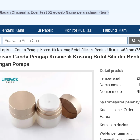
Slogan Changsha Ecer test 51 ecweb Nama perusahaan (test)
Tentang Kami
Tur Pabrik
Kontrol Kualitas
Hubungi Kami
M
Lapisan Ganda Pengap Kosmetik Kosong Botol Silinder Bentuk Ukuran Φ63mm
pisan Ganda Pengap Kosmetik Kosong Botol Silinder Be
ngan Pompa
Detail produk:
Tempat asal:
Z
Nama merek:
L
Nomor model:
R
Syarat-syarat pembay
Kuantitas min Order:
Harga:
Kemasan rincian:
Waktu pengiriman: