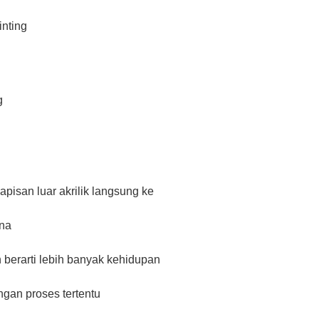
inting
g
apisan luar akrilik langsung ke
rna
 berarti lebih banyak kehidupan
gan proses tertentu