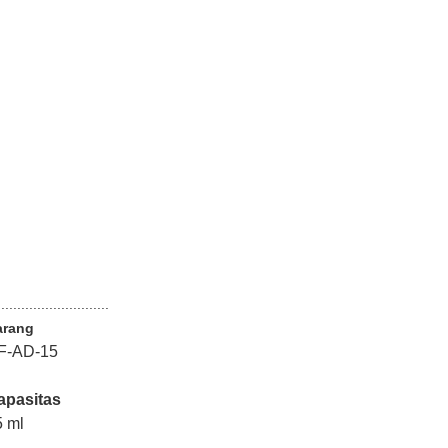
............................
arang
F-AD-15
apasitas
5 ml