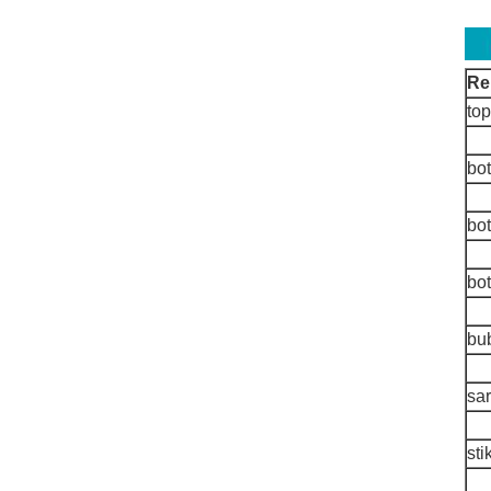
Re
top
bo
bot
bo
bu
sa
st