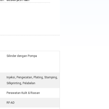
an:
60.000 pcs / hari
Silinder dengan Pompa
Injeksi, Pengecatan, Plating, Stamping,
Silkprinting, Pelabelan
Perawatan Kulit & Riasan
RF-AD