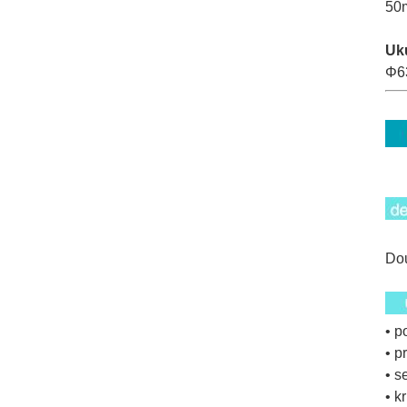
50
Uku
Φ6
Dou
• p
• p
• s
• k