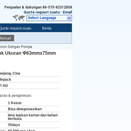
Penjualan & dukungan
86-575-82312858
Quote request suatu
-
Email
Select Language
Quote request suatu
Berita
encari
x75mm Dengan Pompa
ntuk Ukuran Φ63mmx75mm
hejiang, Cina
ifepack
F-AD
aran & pengiriman:
1 Kasus
Bisa dinegosiasikan
lima lapisan karton dan bahan
berbusa
35days