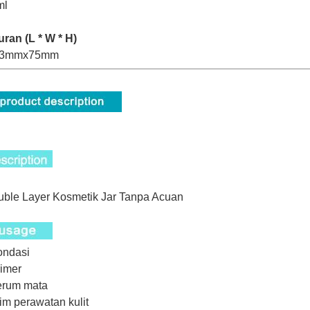
ml
ran (L * W * H)
3mmx75mm
ble Layer Kosmetik Jar Tanpa Acuan
ondasi
rimer
erum mata
rim perawatan kulit