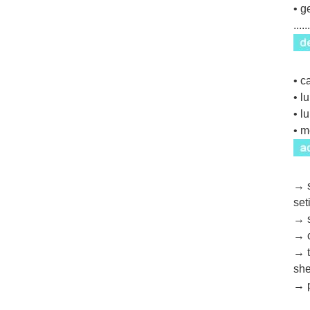
• g
...
• c
• l
• l
• m
→ s
set
→ s
→ c
→ t
she
→ p