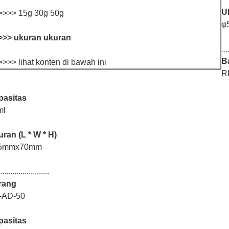
Uk
>>>> 15g 30g 50g
φ
>>> ukuran ukuran
...
B
>>> lihat konten di bawah ini
R
pasitas
ml
ran (L * W * H)
5mmx70mm
........................
rang
-AD-50
pasitas