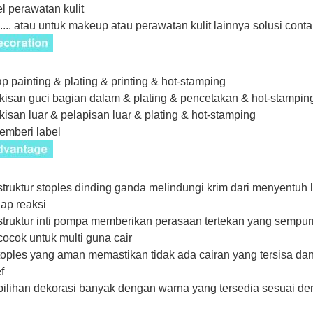
el perawatan kulit
....... atau untuk makeup atau perawatan kulit lainnya
solusi conta
ap painting & plating & printing & hot-stamping
ukisan guci bagian dalam & plating & pencetakan & hot-stampin
ukisan luar & pelapisan luar & plating & hot-stamping
emberi label
truktur stoples dinding ganda melindungi krim dari menyentuh l
iap reaksi
truktur inti pompa memberikan perasaan tertekan yang sempu
ocok untuk multi guna cair
oples yang aman memastikan tidak ada cairan yang tersisa dan
f
ilihan dekorasi banyak dengan warna yang tersedia sesuai den