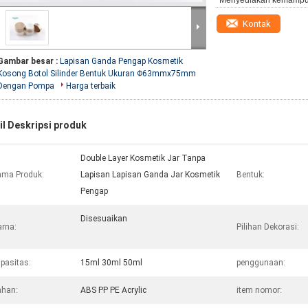
Menyediakan kemampu
Kontak
Gambar besar :
Lapisan Ganda Pengap Kosmetik
Kosong Botol Silinder Bentuk Ukuran Φ63mmx75mm
Dengan Pompa
Harga terbaik
il Deskripsi produk
Double Layer Kosmetik Jar Tanpa
ma Produk:
Lapisan Lapisan Ganda Jar Kosmetik
Bentuk:
Pengap
Disesuaikan
rna:
Pilihan Dekorasi:
pasitas:
15ml 30ml 50ml
penggunaan:
han:
ABS PP PE Acrylic
item nomor: