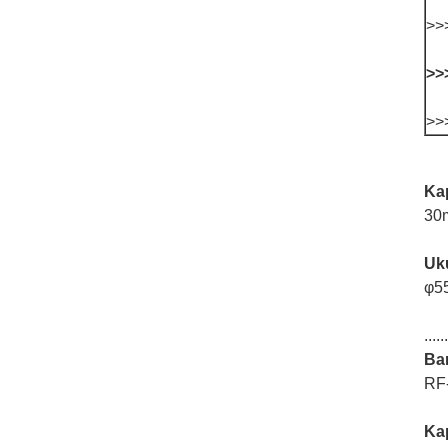
>>
>>
>>>
Ka
30
Uku
φ5
......
Ba
RF
Ka