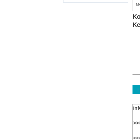
Me
Ko
Ke
in
>>
>>