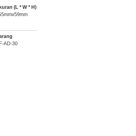
uran (L * W * H)
55mmx59mm
...............................
arang
F-AD-30