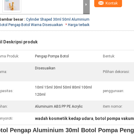
Kontak
Gambar besar :
Cylinder Shaped 30ml 50ml Aluminium
Botol Pengap Botol Warna Disesuaikan
Harga terbaik
il Deskripsi produk
ma Produk:
Pengap Pompa Botol
Bentuk:
Disesuaikan
rna:
Pilihan dekorasi:
10ml 15ml 30ml 50ml 80ml 100ml
pasitas:
penggunaan:
120ml
han:
Aluminuim ABS PP PE Acrylic
item nomor:
wadah kosmetik kedap udara
botol pompa vakum
nyoroti:
,
tol Pengap Aluminium 30ml Botol Pompa Peng