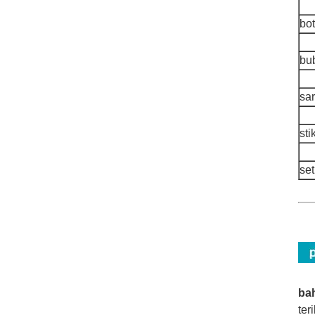
bo
bu
sa
st
se
ba
ter