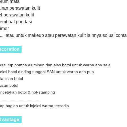
erum mata
iran perawatan kulit
el perawatan kulit
membuat pondasi
rimer
....... atau untuk makeup atau perawatan kulit lainnya
solusi conta
las tutup pompa aluminun dan alas botol untuk warna apa saja
njeksi botol dinding tunggal SAN untuk warna apa pun
elapisan botol
kisan botol
encetakan botol & hot-stamping
...................................
iap bagian untuk injeksi warna tersedia