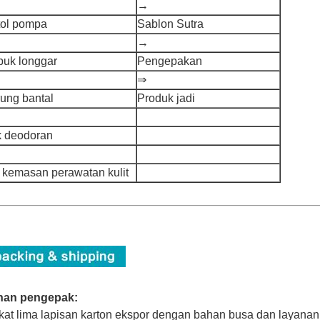
→
tol pompa
Sablon Sutra
→
buk longgar
Pengepakan
⇒
rung bantal
Produk jadi
ik deodoran
t kemasan perawatan kulit
han pengepak:
ikat lima lapisan karton ekspor dengan bahan busa dan layanan