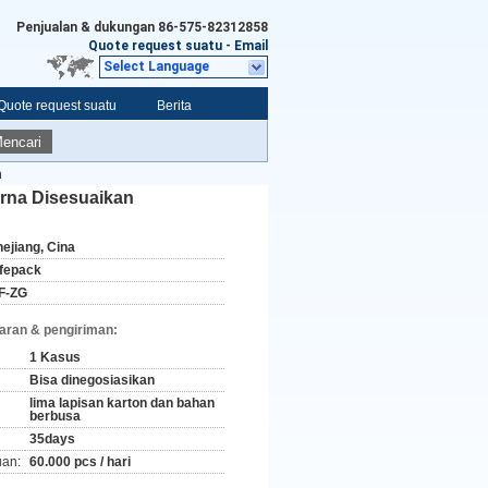
Penjualan & dukungan
86-575-82312858
Quote request suatu
-
Email
Select Language
Quote request suatu
Berita
encari
n
rna Disesuaikan
hejiang, Cina
ifepack
F-ZG
aran & pengiriman:
1 Kasus
Bisa dinegosiasikan
lima lapisan karton dan bahan
berbusa
35days
an:
60.000 pcs / hari