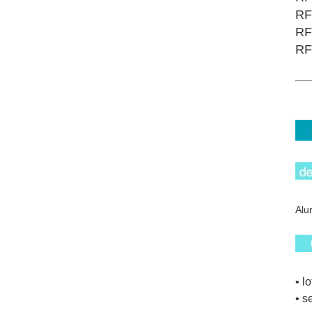
RF
RF
RF
Alu
• l
• s