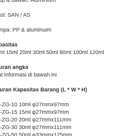
tup & bawah: Aluminium
tol: SAN / AS
mpa: PP & aluminuim
pasitas
ml 15ml 20ml 30ml 50ml 80ml 100ml 120ml
uran angka
at informasi di bawah ini
uran
Kapasitas
Barang
(L * W * H)
-ZG-10 10ml φ27mmx97mm
-ZG-15 15ml φ27mmx97mm
-ZG-20 20ml φ27mmx111mm
-ZG-30 30ml φ27mmx111mm
-ZG-50 50ml φ33mmx125mm