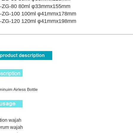
-ZG-80 80ml φ33mmx155mm
-ZG-100 100ml φ41mmx178mm
-ZG-120 120ml φ41mmx198mm
minuim Airless Bottle
otion wajah
erum wajah