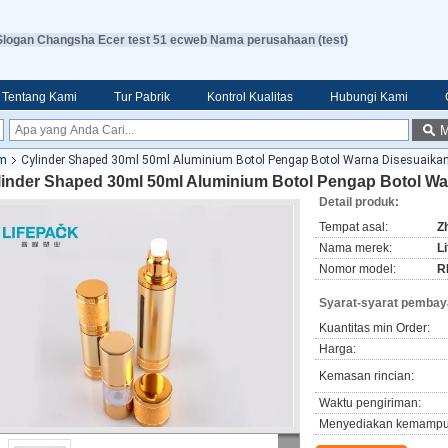
Slogan Changsha Ecer test 51 ecweb Nama perusahaan (test)
Tentang Kami
Tur Pabrik
Kontrol Kualitas
Hubungi Kami
M
um
Cylinder Shaped 30ml 50ml Aluminium Botol Pengap Botol Warna Disesuaika
linder Shaped 30ml 50ml Aluminium Botol Pengap Botol Wa
Detail produk:
Tempat asal:
Z
Nama merek:
L
Nomor model:
R
Syarat-syarat pembay
Kuantitas min Order:
Harga:
Kemasan rincian:
Waktu pengiriman:
Menyediakan kemampu