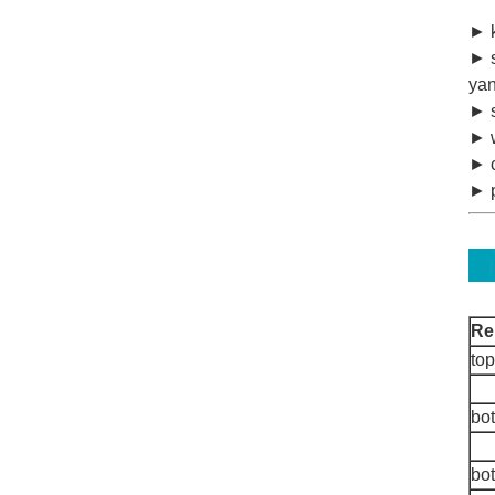
► k
► s
yan
► 
► w
► c
► p
Re
top
bo
bot