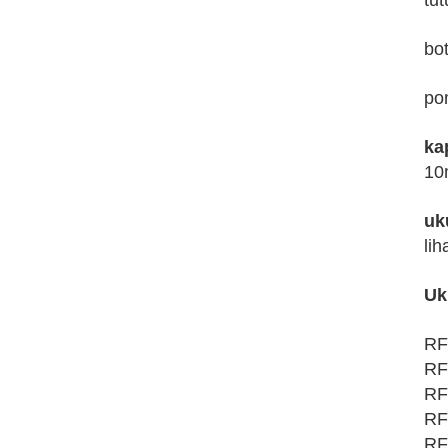
tu
bo
po
ka
10
uk
lih
Uk
RF
RF
RF
RF
RF