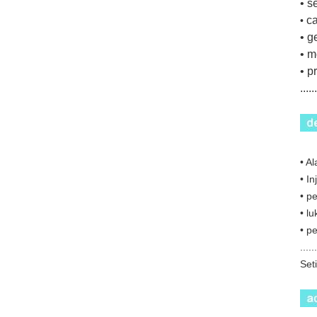
• s
ca
•
• g
• 
• p
...
• A
• I
• p
• lu
• p
......
Set