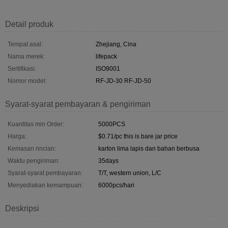
Detail produk
Tempat asal:
Zhejiang, Cina
Nama merek:
lifepack
Sertifikasi:
ISO9001
Nomor model:
RF-JD-30 RF-JD-50
Syarat-syarat pembayaran & pengiriman
Kuantitas min Order:
5000PCS
Harga:
$0.71/pc this is bare jar price
Kemasan rincian:
karton lima lapis dan bahan berbusa
Waktu pengiriman:
35days
Syarat-syarat pembayaran:
T/T, western union, L/C
Menyediakan kemampuan:
6000pcs/hari
Deskripsi