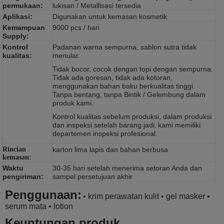
permukaan:
lukisan / Metallisasi tersedia
Aplikasi:
Digunakan untuk kemasan kosmetik
Kemampuan
9000 pcs / hari
Supply:
Kontrol
Padanan warna sempurna, sablon sutra tidak
kualitas:
menular.
Tidak bocor, cocok dengan topi dengan sempurna.
Tidak ada goresan, tidak ada kotoran,
menggunakan bahan baku berkualitas tinggi.
Tanpa bentang, tanpa Bintik / Gelembung dalam
produk kami.
Kontrol kualitas sebelum produksi, dalam produksi
dan inspeksi setelah barang jadi.
kami memiliki
departemen inspeksi profesional.
Rincian
karton lima lapis dan bahan berbusa
kemasan:
Waktu
30-35 hari setelah menerima setoran Anda dan
pengiriman:
sampel persetujuan akhir
Penggunaan:
• krim perawatan kulit • gel masker •
serum mata • lotion
Keuntungan produk