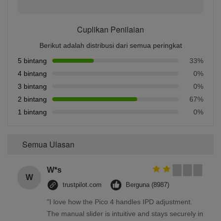
Cuplikan Penilaian
Berikut adalah distribusi dari semua peringkat
5 bintang
33%
4 bintang
0%
3 bintang
0%
2 bintang
67%
1 bintang
0%
Semua Ulasan
W*s
W
trustpilot.com
Berguna (8987)
"I love how the Pico 4 handles IPD adjustment.
The manual slider is intuitive and stays securely in