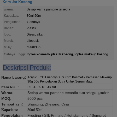
Krim Jar Kosong
warna:
Setiap warna pantone tersedia
Kapasitas:
30ml 50ml
Pengiriman:
7-35days
Bahan:
Plastik
logo:
Disesuaikan
Merek:
Lifepack
MOQ:
5000PCS
toples kosmetik plastik kosong
toples makeup kosong
Cahaya Tinggi:
,
Deskripsi Produk:
Nama barang:
Acrylic ECO Friendly Guci Krim Kosmetik Kemasan Makeup
30g 50g Pencetakan Sutra Untuk Serum Mata
Item NO .:
RF-JD-30 RF-JD-50
Warna:
Setiap warna pantone tersedia
atau sebagai gambar
MOQ:
5000 pcs
Tempat asli:
Shaoxing, Zhejiang, Cina
Kapasitas:
30ml 50ml
Pengolahan
Frosting / Silk Printing / Hot stamping / Semprot