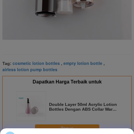
cosmetic lotion bottles
empty lotion bottle
Tag:
,
,
airless lotion pump bottles
Dapatkan Harga Terbaik untuk
Double Layer 50ml Acrylic Lotion
Bottles Dengan ABS Collar Warna
Disesuaikan
Terus