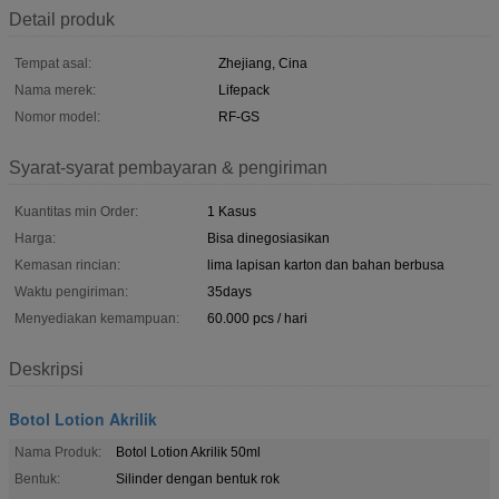
Detail produk
Tempat asal:
Zhejiang, Cina
Nama merek:
Lifepack
Nomor model:
RF-GS
Syarat-syarat pembayaran & pengiriman
Kuantitas min Order:
1 Kasus
Harga:
Bisa dinegosiasikan
Kemasan rincian:
lima lapisan karton dan bahan berbusa
Waktu pengiriman:
35days
Menyediakan kemampuan:
60.000 pcs / hari
Deskripsi
Botol Lotion Akrilik
Nama Produk:
Botol Lotion Akrilik 50ml
Bentuk:
Silinder dengan bentuk rok