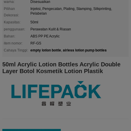
warna:
Disesuaikan
Pilihan
Injeksi, Pengecatan, Plating, Stamping, Silkprinting,
Pelabelan
Dekorasi:
Kapasitas:
50ml
penggunaan:
Perawatan Kulit & Riasan
Bahan:
ABS PP PE Acrylic
item nomor:
RF-GS
empty lotion bottle
airless lotion pump bottles
Cahaya Tinggi:
,
50ml Acrylic Lotion Bottles Acrylic Double
Layer Botol Kosmetik Lotion Plastik