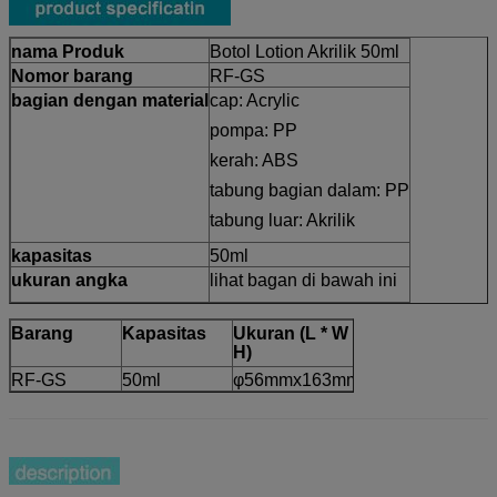
nama Produk
Botol Lotion Akrilik 50ml
Nomor barang
RF-GS
bagian dengan material
cap: Acrylic
pompa: PP
kerah: ABS
tabung bagian dalam: PP
tabung luar: Akrilik
kapasitas
50ml
ukuran angka
lihat bagan di bawah ini
Barang
Kapasitas
Ukuran (L * W *
H)
RF-GS
50ml
φ56mmx163mm