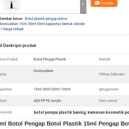
Kontak
Gambar besar :
Botol plastik pengap warna
disesuaikan 15ml 30ml 50ml kapasitas bentuk silinder
Harga terbaik
il Deskripsi produk
ma Produk:
Botol Pengap Plastik
Bentuk:
Disesuaikan
rna:
Pilihan Dekorasi:
pasitas:
15ml 30ml 50ml 100ml
penggunaan:
han:
ABS PP PE Acrylic
item nomor:
botol pompa plastik bening
kemasan kosmetik p
nyoroti:
,
ml Botol Pengap Botol Plastik 15ml Pengap Bot