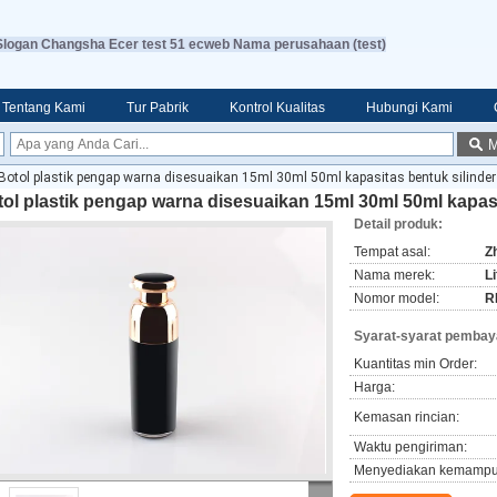
Slogan Changsha Ecer test 51 ecweb Nama perusahaan (test)
Tentang Kami
Tur Pabrik
Kontrol Kualitas
Hubungi Kami
M
Botol plastik pengap warna disesuaikan 15ml 30ml 50ml kapasitas bentuk silinder
ol plastik pengap warna disesuaikan 15ml 30ml 50ml kapasi
Detail produk:
Tempat asal:
Z
Nama merek:
L
Nomor model:
R
Syarat-syarat pembay
Kuantitas min Order:
Harga:
Kemasan rincian:
Waktu pengiriman:
Menyediakan kemampu