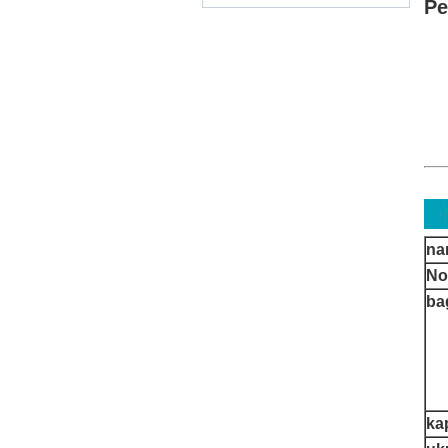
Pe
na
No
ba
ka