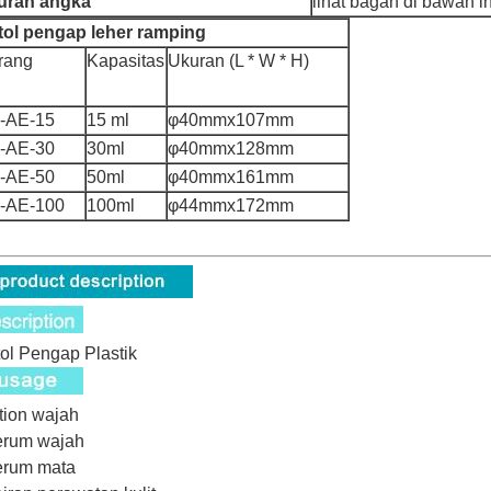
uran angka
lihat bagan di bawah in
tol pengap leher ramping
rang
Kapasitas
Ukuran (L * W * H)
-AE-15
15 ml
φ40mmx107mm
-AE-30
30ml
φ40mmx128mm
-AE-50
50ml
φ40mmx161mm
-AE-100
100ml
φ44mmx172mm
ol Pengap Plastik
otion wajah
erum wajah
erum mata