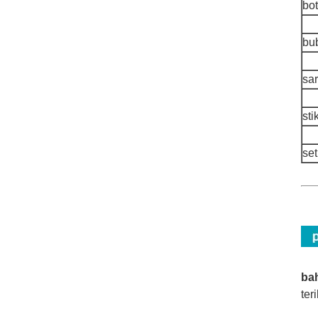
bo
bu
sa
st
se
ba
ter