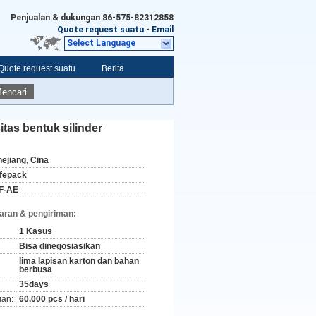
Penjualan & dukungan
86-575-82312858
Quote request suatu
-
Email
Select Language
Quote request suatu
Berita
encari
tas bentuk silinder
hejiang, Cina
ifepack
F-AE
aran & pengiriman:
1 Kasus
Bisa dinegosiasikan
lima lapisan karton dan bahan
berbusa
35days
an:
60.000 pcs / hari