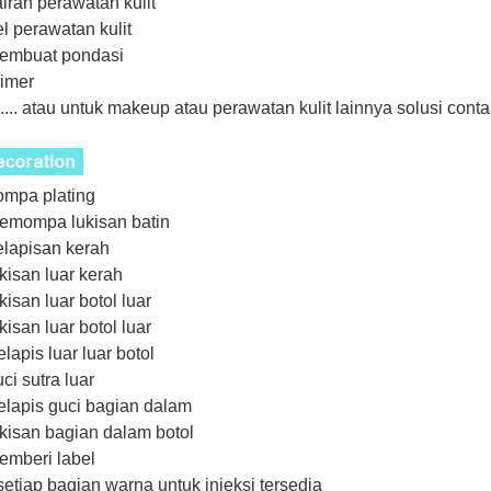
airan perawatan kulit
el perawatan kulit
membuat pondasi
rimer
....... atau untuk makeup atau perawatan kulit lainnya
solusi conta
ompa plating
emompa lukisan batin
elapisan kerah
ukisan luar kerah
ukisan luar botol luar
ukisan luar botol luar
elapis luar luar botol
uci sutra luar
elapis guci bagian dalam
ukisan bagian dalam botol
emberi label
etiap bagian warna untuk injeksi tersedia