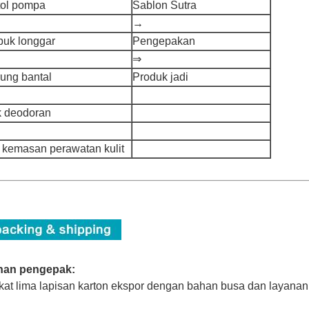
tol pompa
Sablon Sutra
→
buk longgar
Pengepakan
⇒
rung bantal
Produk jadi
ik deodoran
t kemasan perawatan kulit
han pengepak:
ikat lima lapisan karton ekspor dengan bahan busa dan layanan