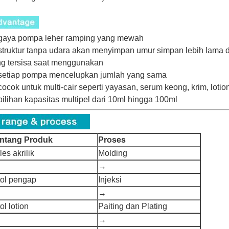
gaya pompa leher ramping yang mewah
truktur tanpa udara akan menyimpan umur simpan lebih lama d
g tersisa saat menggunakan
setiap pompa mencelupkan jumlah yang sama
ocok untuk multi-cair seperti yayasan, serum keong, krim, loti
ilihan kapasitas multipel dari 10ml hingga 100ml
ntang Produk
Proses
les akrilik
Molding
→
tol pengap
Injeksi
→
ol lotion
Paiting dan Plating
→