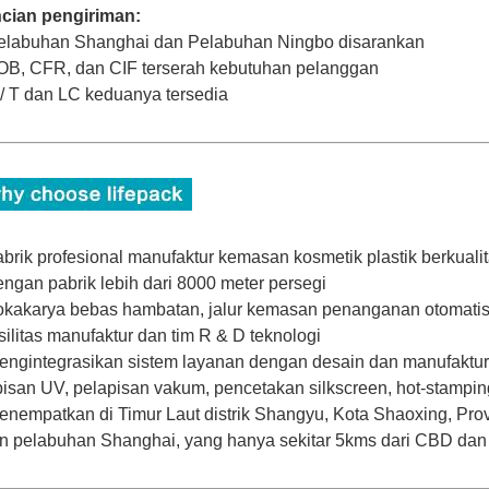
ncian pengiriman:
elabuhan Shanghai dan Pelabuhan Ningbo disarankan
OB, CFR, dan CIF terserah kebutuhan pelanggan
 / T dan LC keduanya tersedia
abrik profesional manufaktur kemasan kosmetik plastik berkualit
engan pabrik lebih dari 8000 meter persegi
okakarya bebas hambatan, jalur kemasan penanganan otomatis,
asilitas manufaktur dan tim R & D teknologi
engintegrasikan sistem layanan dengan desain dan manufaktur c
isan UV, pelapisan vakum, pencetakan silkscreen, hot-stampin
enempatkan di Timur Laut distrik Shangyu, Kota Shaoxing, Pro
n pelabuhan Shanghai, yang hanya sekitar 5kms dari CBD dan 