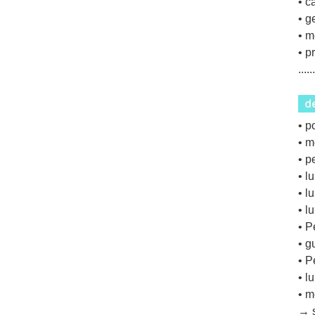
• c
• g
• 
• p
...
• p
• m
• p
• l
• l
• l
• P
• g
• P
• l
• m
→ s