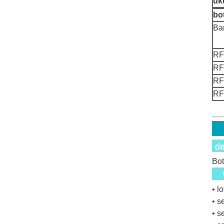
uk
bo
Ba
RF
RF
RF
RF
Bot
• l
• s
• s