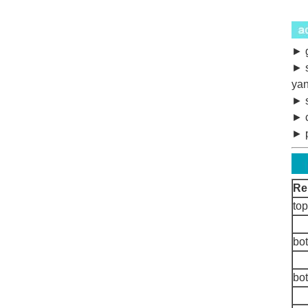
► 
► s
yan
► 
► c
► p
Re
top
bo
bot