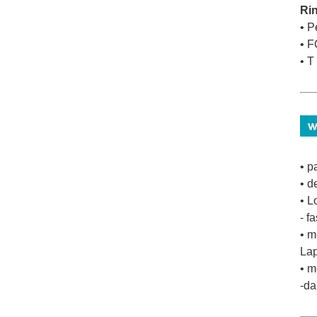
Ri
• P
• F
• T
• p
• d
• L
- f
• m
Lap
• m
-da