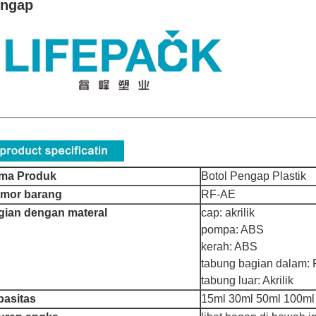
ngap
ma Produk
Botol Pengap Plastik
mor barang
RF-AE
gian dengan materal
cap: akrilik
pompa: ABS
kerah: ABS
tabung bagian dalam:
tabung luar: Akrilik
pasitas
15ml 30ml 50ml 100ml